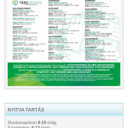
NYITVA TARTÁS
Munkanapokon
8-19
óráig
Szombaton:
8-12
óráig.